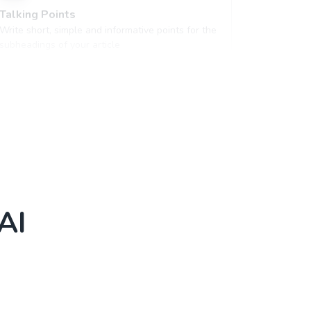
Talking Points
Write short, simple and informative points for the
subheadings of your article
AI