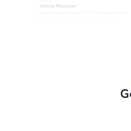
Article Rewriter
Copy an article, paste it in to the program, and
with just one click you'll have an entirely
different article to read.
Paragraph Writer
Perfectly structured paragraphs that are easy to
read and packed with persuasive words.
G
Ads And Marketing Tools