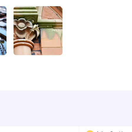
Facebook Ads Headlines
Write catchy and convincing headlines to make
your Facebook Ads stand out.
LinkedIn Ad Headlines
Attention-grabbing, click-inducing, and high-
converting ad headlines for Linkedin.