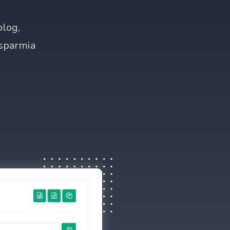
blog,
isparmia