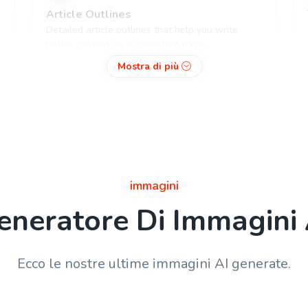
Article Outlines
Detailed article outlines that help you write
better content on a consistent basis.
Mostra di più
Content Rephrase
Rephrase your content in a different voice and
immagini
style to appeal to different readers.
eneratore Di Immagini 
Ecco le nostre ultime immagini AI generate.