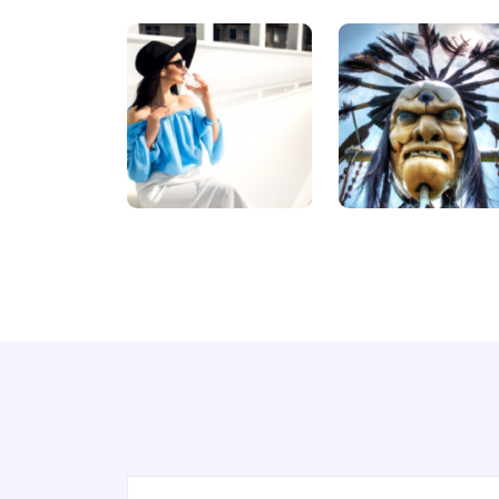
Facebook Ads
Facebook ad copies that make your ads truly
stand out.
Google Ad Descriptions
The best-performing Google ad copy converts
visitors into customers.
App and SMS Notifications
Notification messages for your apps, websites,