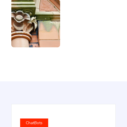
Article Rewriter
Copy an article, paste it in to the program, and
with just one click you'll have an entirely different
article to read.
Article Outlines
Detailed article outlines that help you write better
content on a consistent basis.
ChatBots
Talking Points