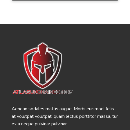
Product Descriptions
Authentic product descriptions that will compel,
inspire, and influence.
Amazon Product Titles
Product titles that will make your product stand
out in a sea of competition.
Aenean sodales mattis augue. Morbi euismod, felis
Amazon Product Descriptions
at volutpat volutpat, quam lectus porttitor massa, tur
Descriptions for Amazon products that rank on the
ex a neque pulvinar pulvinar.
first page of the search results.