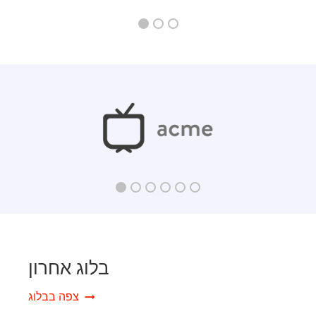
Company Bios
Short and sweet company bio that will help you
connect with your target audience.
Company Mission
A clear and concise statement of your company's
goals and purpose.
בלוג אחרון
צפה בבלוג