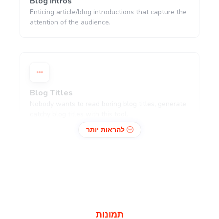
Blog Intros
Enticing article/blog introductions that capture the
attention of the audience.
Blog Titles
Nobody wants to read boring blog titles, generate
catchy blog titles with this tool.
להראות יותר
Blog Section
Write a few paragraphs about a subheading of
your article.
תמונות