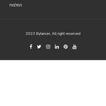
המלצות
Social Media Post (Business)
Write a post for your business to be published on
2023 Bylancer, All right reserved
any social media platform.
Instagram Captions
Captions that turn your images into attention-
grabbing Instagram posts.