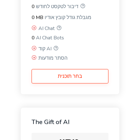
mobile devices that keep users coming back for
דיבור לטקסט לחודש
0
more.
מגבלת גודל קובץ אודיו
0 MB
AI Chat
General Writing
0
AI Chat Bots
קוד AI
הסתר מודעות
Text Extender
בחר תוכנית
Extend short sentences into more descriptive and
interesting ones.
The Gift of AI
Content Shorten
Short your content in a different voice and style to