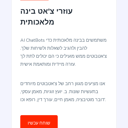
Write short, simple and informative points for the
עוזרי צ'אט בינה
subheadings of your article
מלאכותית
AI ChatBots משתמשים בבינה מלאכותית כדי
להבין ולהגיב לשאלות ולשיחות שלך.
Paragraph Writer
צ'אטבוטים ממש מועילים כי הם יכולים לתת לך
Perfectly structured paragraphs that are easy to
עזרה מיידית ומותאמת אישית.
read and packed with persuasive words.
אנו מציעים מגוון רחב של צ'אטבוטים מיוחדים
בתעשיות שונות. ב. יועץ זוגיות, מאמן עסקי,
דובר מוטיבציה, מאמן חיים, עורך דין, רופא וכו'.
Content Rephrase
Rephrase your content in a different voice and
style to appeal to different readers.
שוחח עכשיו