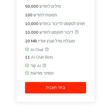
Definition
מילים לחודש
50,000
A definition for a word, phrase, or acronym that's
תמונות לחודש
100
used often by your target buyers.
תווים לטקסט לדיבור בחודש
10,000
דיבור לטקסט לחודש
10,000
מגבלת גודל קובץ אודיו
20 MB
AI Chat
Answers
11
AI Chat Bots
Instant, quality answers to any questions or
concerns that your audience might have.
קוד AI
הסתר מודעות
בחר תוכנית
Questions
A tool to create engaging questions and polls that
increase audience participation and engagement.