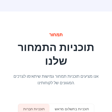
Google Ad Titles
Creating ads with unique and appealing titles that
תמחור
entice people to click on your ad and purchase
from your site.
תוכניות התמחור
שלנו
Google Ad Descriptions
אנו מציעים תוכניות תמחור גמישות שיתאימו לצרכים
The best-performing Google ad copy converts
המגוונים של לקוחותינו.
visitors into customers.
תוכניות בתשלום מראש
תוכניות חברות