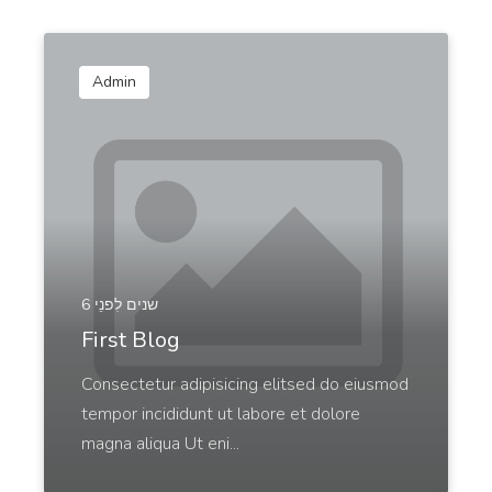
Company Vision
A vision that attracts the right people, clients, and
Admin
employees.
Ecommerce
Product Name Generator
6 שנים לִפנֵי
Create creative product names from examples
First Blog
words.
Consectetur adipisicing elitsed do eiusmod
tempor incididunt ut labore et dolore
magna aliqua Ut eni...