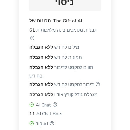
ניסוי
appeal to different readers.
תכונות של The Gift of AI
תבניות מסמכים בינה מלאכותית
61
מילים לחודש
ללא הגבלה
Quora Answers
Answers to Quora questions that will position you
תמונות לחודש
ללא הגבלה
as an authority.
תווים לטקסט לדיבור
ללא הגבלה
בחודש
דיבור לטקסט לחודש
ללא הגבלה
מגבלת גודל קובץ אודיו
ללא הגבלה
Summarize for a 2nd grader
AI Chat
Translates difficult text into simpler concepts.
11
AI Chat Bots
קוד AI