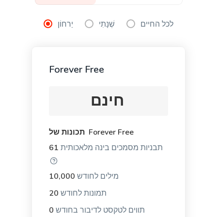
LinkedIn Ad Headlines
לכל החיים
שְׁנָתִי
יַרחוֹן
Attention-grabbing, click-inducing, and high-
converting ad headlines for Linkedin.
Forever Free
חינם
LinkedIn Ad Descriptions
Professional and eye-catching ad descriptions that
תכונות של Forever Free
will make your product shine.
תבניות מסמכים בינה מלאכותית
61
מילים לחודש
10,000
תמונות לחודש
20
App and SMS Notifications
תווים לטקסט לדיבור בחודש
0
Notification messages for your apps, websites, and