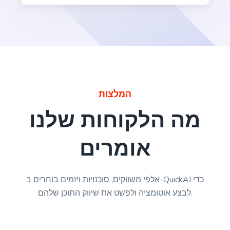
Rewrite With Keywords
Rewrite your existing content to include more
keywords and boost your search engine rankings.
המלצות
מה הלקוחות שלנו
Emails
אומרים
Professional-looking emails that help you engage
leads and customers.
אלפי משווקים, סוכנויות ויזמים בוחרים ב-QuickAI כדי
לבצע אוטומציה ולפשט את שיווק התוכן שלהם.
Emails V2