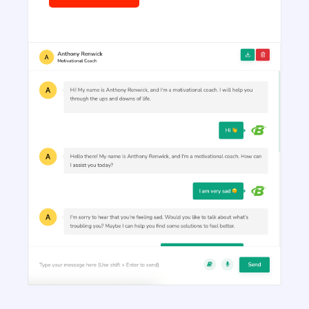
Ads And Marketing Tools
Facebook Ads
Facebook ad copies that make your ads truly stand
out.
Facebook Ads Headlines
Write catchy and convincing headlines to make
your Facebook Ads stand out.