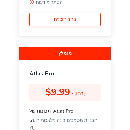
הסתר מודעות
בחר תוכנית
Stories
Engaging and persuasive stories that will capture
your reader's attention and interest.
מוּמלָץ
Atlas Pro
Bullet Point Answers
Precise and informative bullet points that provide
quick and valuable answers to your customers'
$9.99
/ יַרחוֹן
questions.
תכונות של Atlas Pro
תבניות מסמכים בינה מלאכותית
61