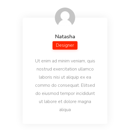
Personalized email outreach to your target
prospects that get better results.
Natasha
Designer
Email Subject Lines
Powerful email subject lines that increase open
Ut enim ad minim veniam, quis
rates.
nostrud exercitation ullamco
laboris nisi ut aliquip ex ea
commo do consequat. Elitsed
do eiusmod tempor incididunt
ut labore et dolore magna
Startup Name Generator
aliqua
Generate cool, creative, and catchy names for your
startup in seconds.