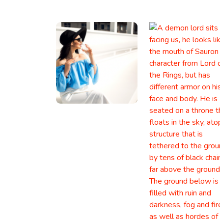
Facebook Ads
Facebook ad copies that make your ads truly
stand out.
Google Ad Descriptions
The best-performing Google ad copy converts
visitors into customers.
App and SMS Notifications