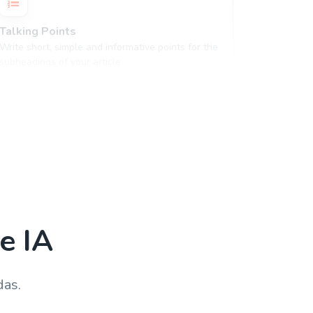
Talking Points
Write short, simple and informative points for the
subheadings of your article
e IA
das.