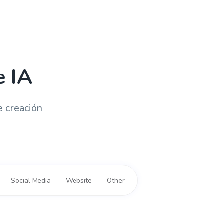
e IA
e creación
Social Media
Website
Other