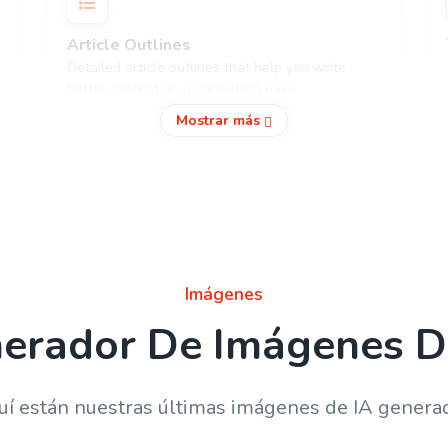
Article Outlines
Detailed article outlines that help you write
better content on a consistent basis.
Mostrar más
Content Rephrase
Rephrase your content in a different voice and
Imágenes
style to appeal to different readers.
erador De Imágenes D
í están nuestras últimas imágenes de IA genera