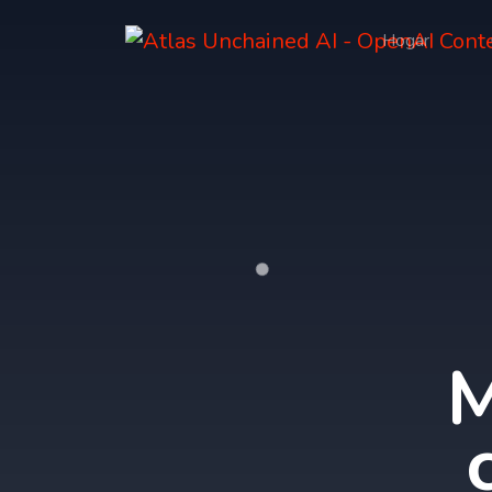
Hogar
M