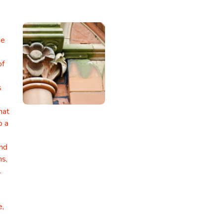
Facebook Ads Headlines
Write catchy and convincing headlines to make
your Facebook Ads stand out.
LinkedIn Ad Headlines
Attention-grabbing, click-inducing, and high-
converting ad headlines for Linkedin.