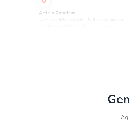
Article Rewriter
Copy an article, paste it in to the program, and
with just one click you'll have an entirely
different article to read.
Paragraph Writer
Perfectly structured paragraphs that are easy to
read and packed with persuasive words.
Gen
Ads And Marketing Tools
Aqu